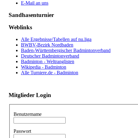
E-Mail an uns
Sandhasenturnier
Weblinks
Alle Ergebnisse/Tabellen auf nu.liga
BWBV-Bezirk Nordbaden
Baden-Württembergischer Badmintonverband
Deutscher Badmintonverband
Badminton - Weltranglisten
Wikipedia - Badminton
Alle Turniere.de - Badminton
Mitglieder Login
Benutzername
Passwort