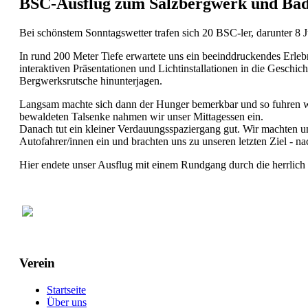
BSC-Ausflug zum Salzbergwerk und Ba
Bei schönstem Sonntagswetter trafen sich 20 BSC-ler, darunter 8 J
In rund 200 Meter Tiefe erwartete uns ein beeinddruckendes Erleb
interaktiven Präsentationen und Lichtinstallationen in die Geschi
Bergwerksrutsche hinunterjagen.
Langsam machte sich dann der Hunger bemerkbar und so fuhren wi
bewaldeten Talsenke nahmen wir unser Mittagessen ein.
Danach tut ein kleiner Verdauungsspaziergang gut. Wir machten 
Autofahrer/innen ein und brachten uns zu unseren letzten Ziel - 
Hier endete unser Ausflug mit einem Rundgang durch die herrlich 
Verein
Startseite
Über uns